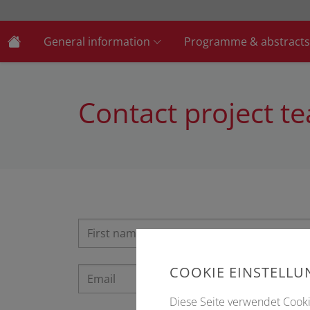
General information
Programme & abstracts
Contact project t
COOKIE EINSTELL
Diese Seite verwendet Cookie