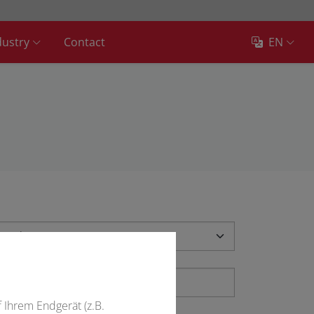
dustry
Contact
EN
f Ihrem Endgerät (z.B.