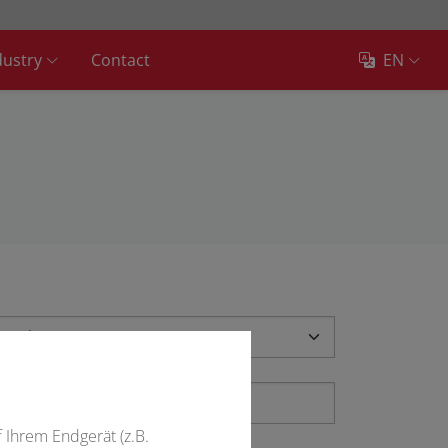
dustry
Contact
EN
f Ihrem Endgerät (z.B.