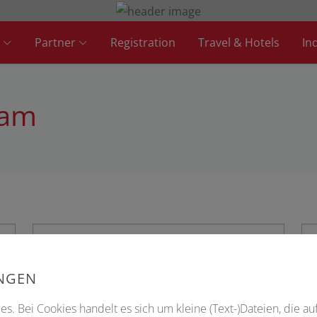
Partner
Registration
Travel & Hotels
In
eam
UNGEN
s. Bei Cookies handelt es sich um kleine (Text-)Dateien, die au