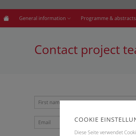
General information
Programme & abstracts
Contact project t
COOKIE EINSTELL
Diese Seite verwendet Cookie