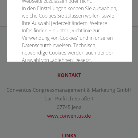
Webseite zuzulassen oder nicht.
In den Einstellungen können Sie auswählen,
welche Cookies Sie zulassen wollen, sowie
Ihre Auswahl jederzeit ändern. Weitere
Infos finden Sie unter „Richtlinie zur
Verwendung von Cookies“ und in unseren
Datenschutzhinweisen. Technisch
notwendige Cookies werden auch bei der
Auswahl von „ablehnen“ gesetzt.
KONTAKT
Notwendige Cookies
Statistisch
Conventus Congressmanagement & Marketing GmbH
Carl-Pulfrich-Straße 1
Externer Inhalt
07745 Jena
www.conventus.de
Alle auswählen
LINKS